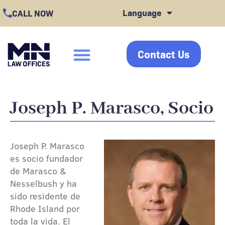
Skip
Language
CALL NOW
to
content
Contact Us
click
Joseph P. Marasco, Socio
Joseph P. Marasco
es socio fundador
de Marasco &
Nesselbush y ha
sido residente de
Rhode Island por
toda la vida. El