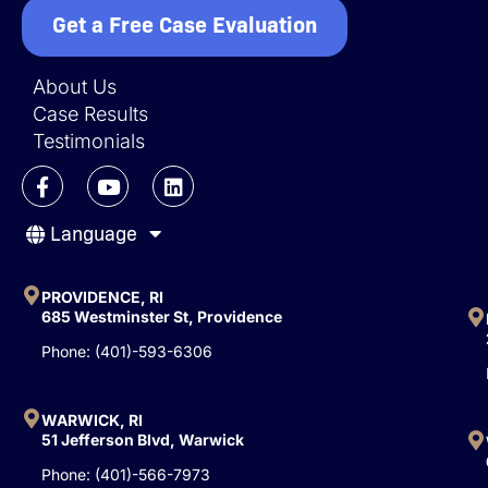
Get a Free Case Evaluation
About Us
Case Results
Testimonials
F
Y
L
a
o
i
c
u
n
Language
e
t
k
b
u
e
o
b
d
o
e
i
PROVIDENCE, RI
k
n
685 Westminster St, Providence
-
Phone: (401)-593-6306
f
WARWICK, RI
51 Jefferson Blvd, Warwick
Phone: (401)-566-7973